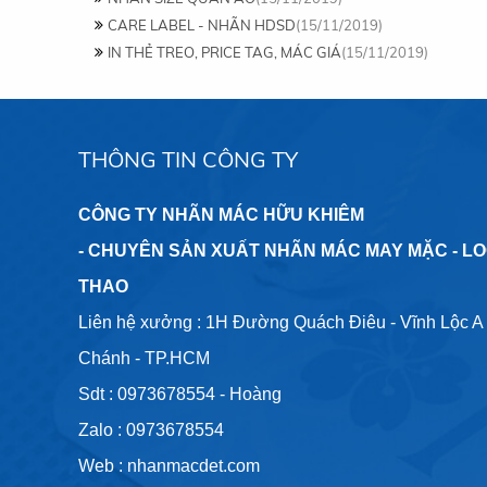
CARE LABEL - NHÃN HDSD
(15/11/2019)
IN THẺ TREO, PRICE TAG, MÁC GIÁ
(15/11/2019)
THÔNG TIN CÔNG TY
CÔNG TY NHÃN MÁC HỮU KHIÊM
- CHUYÊN SẢN XUẤT NHÃN MÁC MAY MẶC - L
THAO
Liên hệ xưởng : 1H Đường Quách Điêu - Vĩnh Lộc A 
Chánh - TP.HCM
Sdt :
0973678554
- Hoàng
Zalo :
0973678554
Web :
nhanmacdet.com