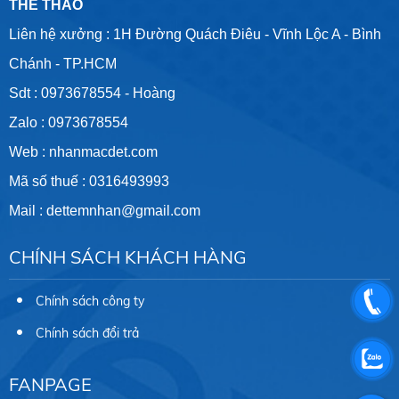
THỂ THAO
Liên hệ xưởng : 1H Đường Quách Điêu - Vĩnh Lộc A - Bình
Chánh - TP.HCM
Sdt :
0973678554
- Hoàng
Zalo :
0973678554
Web :
nhanmacdet.com
Mã số thuế :
0316493993
Mail :
dettemnhan@gmail.com
CHÍNH SÁCH KHÁCH HÀNG
Chính sách công ty
Chính sách đổi trả
FANPAGE