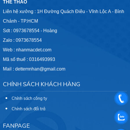
THỂ THAO
Liên hệ xưởng : 1H Đường Quách Điêu - Vĩnh Lộc A - Bình
Chánh - TP.HCM
Sdt :
0973678554
- Hoàng
Zalo :
0973678554
Web :
nhanmacdet.com
Mã số thuế :
0316493993
Mail :
dettemnhan@gmail.com
CHÍNH SÁCH KHÁCH HÀNG
Chính sách công ty
Chính sách đổi trả
FANPAGE