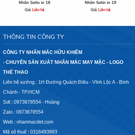
Nhãn Satin in 18
Nhãn Satin in 19
Giá:
Liên hệ
Giá:
Liên hệ
THÔNG TIN CÔNG TY
CÔNG TY NHÃN MÁC HỮU KHIÊM
- CHUYÊN SẢN XUẤT NHÃN MÁC MAY MẶC - LOGO
THỂ THAO
Liên hệ xưởng : 1H Đường Quách Điêu - Vĩnh Lộc A - Bình
Chánh - TP.HCM
Sdt :
0973678554
- Hoàng
Zalo :
0973678554
Web :
nhanmacdet.com
Mã số thuế :
0316493993