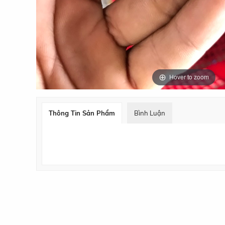
Hover to zoom
Thông Tin Sản Phẩm
Bình Luận
nhãn mác dệt bình chánh
nhan mac det binh chanh