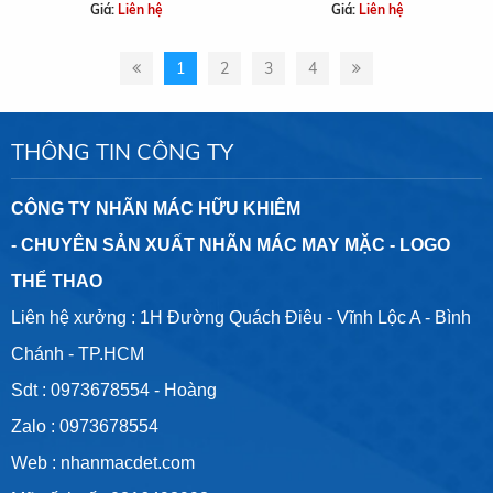
Giá:
Liên hệ
Giá:
Liên hệ
1
2
3
4
THÔNG TIN CÔNG TY
CÔNG TY NHÃN MÁC HỮU KHIÊM
- CHUYÊN SẢN XUẤT NHÃN MÁC MAY MẶC - LOGO
THỂ THAO
Liên hệ xưởng : 1H Đường Quách Điêu - Vĩnh Lộc A - Bình
Chánh - TP.HCM
Sdt :
0973678554
- Hoàng
Zalo :
0973678554
Web :
nhanmacdet.com