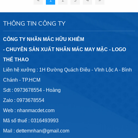
THÔNG TIN CÔNG TY
CÔNG TY NHÃN MÁC HỮU KHIÊM
- CHUYÊN SẢN XUẤT NHÃN MÁC MAY MẶC - LOGO
THỂ THAO
Liên hệ xưởng : 1H Đường Quách Điêu - Vĩnh Lộc A - Bình
Chánh - TP.HCM
Sdt :
0973678554
- Hoàng
Zalo :
0973678554
Web :
nhanmacdet.com
Mã số thuế :
0316493993
Mail :
dettemnhan@gmail.com