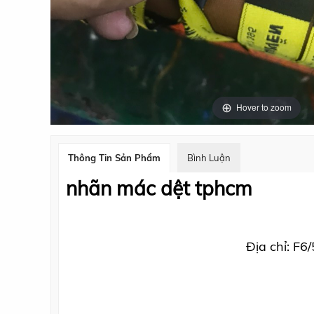
Hover to zoom
Thông Tin Sản Phẩm
Bình Luận
nhãn mác dệt tphcm
in tem nhan binh tan
Địa chỉ: F6