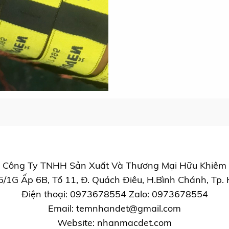
Công Ty TNHH Sản Xuất Và Thương Mại Hữu Khiêm
/5/1G Ấp 6B, Tổ 11, Đ. Quách Điêu, H.Bình Chánh, Tp.
Điện thoại: 0973678554 Zalo: 0973678554
Email:
temnhandet@gmail.com
Website: nhanmacdet.com